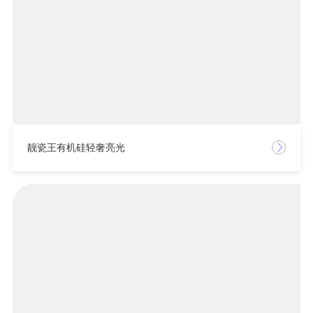
靓瓷王有机硅轻奢亮光