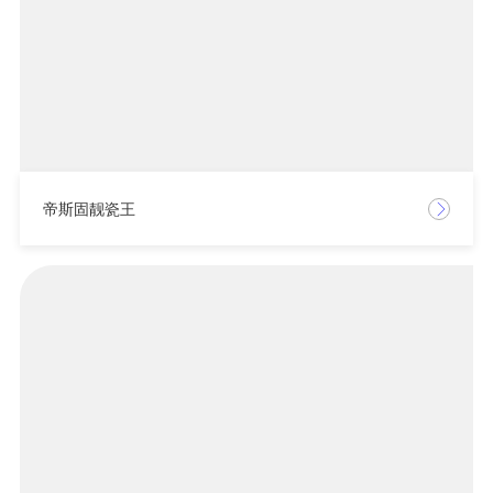
帝斯固靓瓷王