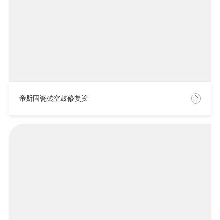
帝斯固瓷砖空鼓修复胶