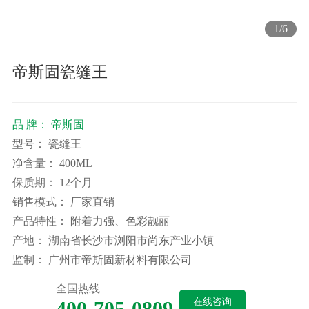
1
/
6
帝斯固瓷缝王
品 牌：
帝斯固
型号：
瓷缝王
净含量：
400ML
保质期：
12个月
销售模式：
厂家直销
产品特性：
附着力强、色彩靓丽
产地：
湖南省长沙市浏阳市尚东产业小镇
监制：
广州市帝斯固新材料有限公司
全国热线
在线咨询
400-705-0809