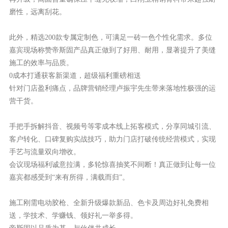
磨性，远离刮花
。
此外，精选
200款专属定制色，可满足一砖一色个性化需求。多位
嘉宾现场称赞帝斯固产品真正做到了
好用、耐用
，显著提升了美缝
施工的效率与品质。
0
成本打通获客新渠道
，
超级福利重磅相送
针对门店盈利痛点，品牌营销经理卢振宇先生带来落地性极强的运
营干货。
手把手拆解抖音、视频号等零成本线上拓客模式，分享
同城引流、
客户转化、口碑复购
实战技巧，助力门店打破传统经营模式，
实现
手艺与流量双向增收
。
会议现场福利诚意拉满，多轮惊喜抽奖不间断！真正做到让每一位
嘉宾都感受到
“
来有所得，满载而归
”
。
施工刚需电动胶枪、全新升级爆款新品、色卡及周边好礼免费相
送，
学技术、学赚钱、领好礼一举多得
。
帝斯固以品质为基，与伙伴共成长