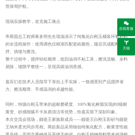
营保驾护航。
现场实操教学，攻克施工痛点
在线客服
帝斯固总工程师蒋多明先生现场演示了
纯氢化白刚玉桶装环氧彩砂
的全流程操作：
使用
调色仪
精准匹配瓷砖颜色，随后完成配料搅
天猫
拌、填缝与擦洗。
整个过程中，搅拌轻松顺滑，批刮油润不粘工具，擦洗流畅、余料
易除，缝隙平整统一，呈现高级油润质感。
嘉宾们在技术人员指导下亲自上手实操，
一致感受到产品搅拌省
力、擦洗顺滑、手感温润的卓越性能。
同时，
特级白刚玉带来的超耐磨硬度、
100%氢化树脂实现的0级耐
黄变、砂感细腻不卡灰易清洁等优势
，给嘉宾留下深刻印象。
本次交流会现场，靓瓷王家族新成员
——
靓瓷王白刚玉彩砂与靓瓷
王纳米柔光同步亮相
。两款新品采用
独创纯氢化配方，耐黄变性能
再升级；高固含量确保压平缝无收缩，白刚玉精钢骨料带来超强耐