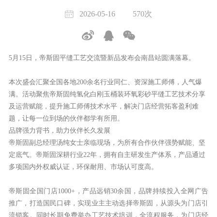
2026-05-16
570次
5
月
15
日，帝斯固平缝工艺交流暨新品发布会
南昌站
圆满落幕。
本次盛会汇聚全国各地
200
余名行业同仁、资深施工师傅，人气爆
满。活动聚焦帝斯固
纯氢化白刚玉桶装
环氧彩砂
平缝工艺技术分享
及
运营赋能
，提升施工师傅技术水平，解决门店经营拓客盈利难
题，让每一位到场的伙伴都学有所用。
品牌强力背书，助力伙伴长久发展
帝斯固副总经理汤纯女士亲临现场，为所有合作伙伴强势赋能、坚
定底气。帝斯固深耕行业
22
年，拥有自主研发生产体系，产品通过
多项国内外权威认证，环保耐用、市场认可度高。
帝斯固全国门店
1000+
，产品远销
30
余国
，品牌持续投入全网广告
推广，打造国民口碑，实现业主主动选择帝斯固，从源头为门店引
流锁客。同时长期免费举办工艺技术培训，全流程服务，为门店经