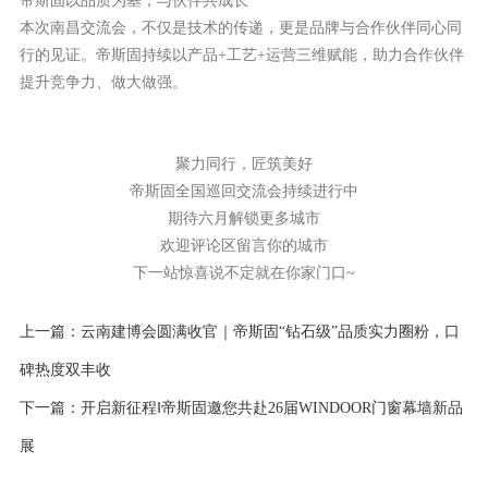
本次南昌交流会，不仅是技术的传递，更是品牌与合作伙伴同心同
行的见证。帝斯固持续以
产品
+
工艺
+
运营
三维赋能，助力合作伙伴
提升竞争力、做大做强
。
聚力同行，匠筑美好
帝斯固全国巡回交流会持续进行中
期待六月解锁更多城市
欢迎评论区留言你的城市
下一站惊喜说不定就在你家门口
~
上一篇：云南建博会圆满收官｜帝斯固“钻石级”品质实力圈粉，口
碑热度双丰收
下一篇：开启新征程‖帝斯固邀您共赴26届WINDOOR门窗幕墙新品
展