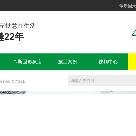
帝斯固
尊享惬意品生活
22年
帝斯固形象店
施工案例
视频中心
氧彩砂
美缝施工