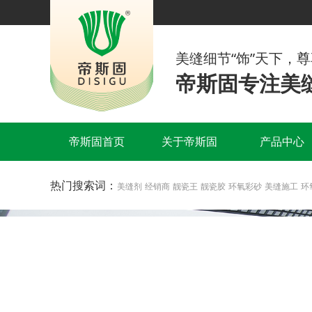
美缝细节“饰”天下，
帝斯固专注美缝
帝斯固首页
关于帝斯固
产品中心
热门搜索词：
美缝剂
经销商
靓瓷王
靓瓷胶
环氧彩砂
美缝施工
环