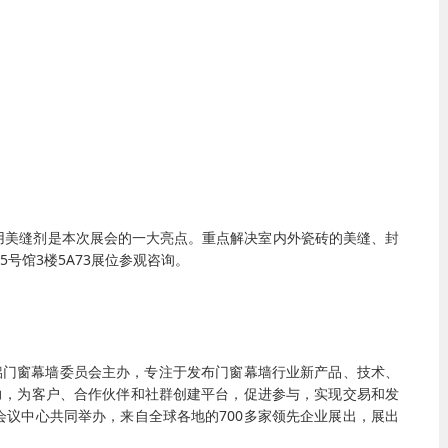
专用美缝剂是本次展会的一大亮点。重点解决室内外瓷砖的美缝、封
号馆3楼5A73展位参观咨询。
会铝门窗幕墙委员会主办，专注于发布门窗幕墙行业新产品、技术、
力，为客户、合作伙伴和社群创建平台，促进参与，实现交易和发
会议中心共同举办，来自全球各地的700多家领先企业展出，展出