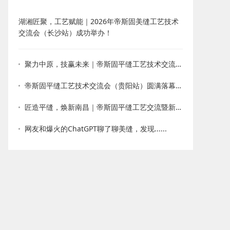
湖湘匠聚，工艺赋能｜2026年帝斯固美缝工艺技术
交流会（长沙站）成功举办！
聚力中原，技赢未来｜帝斯固平缝工艺技术交流会・郑州站圆满收官
帝斯固平缝工艺技术交流会（贵阳站）圆满落幕！以技会友，新品赋能
匠造平缝，焕新南昌｜帝斯固平缝工艺交流暨新品发布会圆满落幕
网友和爆火的ChatGPT聊了聊美缝，发现......