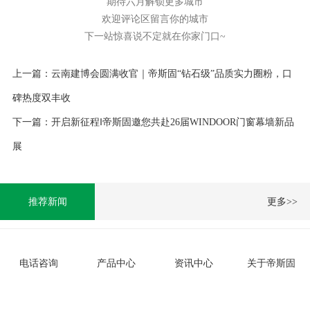
期待六月解锁更多城市
欢迎评论区留言你的城市
下一站惊喜说不定就在你家门口
~
上一篇：云南建博会圆满收官｜帝斯固“钻石级”品质实力圈粉，口
碑热度双丰收
下一篇：开启新征程‖帝斯固邀您共赴26届WINDOOR门窗幕墙新品
展
推荐新闻
更多>>
湖湘匠聚，工艺赋能｜2026年帝斯固美缝工艺技术...
电话咨询
产品中心
资讯中心
关于帝斯固
聚力中原，技赢未来｜帝斯固平缝工艺技术交流会・
郑...
帝斯固平缝工艺技术交流会（贵阳站）圆满落幕！以