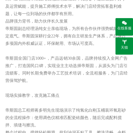
及
运营赋能
，提升施工师傅技术水平，解决门店经营拓客盈利难
题，让每一位到场的伙伴都学有所用。
品牌强力背书，助力伙伴长久发展
帝斯固副总经理汤纯女士亲临现场，为所有合作伙伴强势赋能、坚
在线客服
定底气。帝斯固深耕行业
22
年，拥有自主研发生产体系，产品通过
多项国内外权威认证，环保耐用、市场认可度高。
天猫
帝斯固全国门店
1000+
，产品远销
30
余国
，品牌持续投入全网广告
推广，打造国民口碑，实现业主主动选择帝斯固，从源头为门店引
流锁客。同时长期免费举办工艺技术培训，全流程服务，为门店经
营保驾护航。
现场实操教学，攻克施工痛点
帝斯固总工程师蒋多明先生现场演示了
纯氢化白刚玉桶装环氧彩砂
的全流程操作：
使用
调色仪
精准匹配瓷砖颜色，随后完成配料搅
拌、填缝与擦洗。
整个过程中，搅拌轻松顺滑，批刮油润不粘工具，擦洗流畅、余料