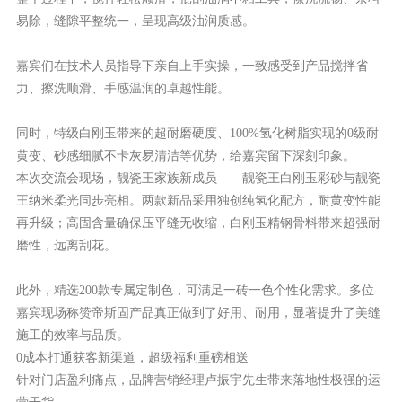
易除，缝隙平整统一，呈现高级油润质感。
嘉宾们在技术人员指导下亲自上手实操，
一致感受到产品搅拌省
力、擦洗顺滑、手感温润的卓越性能。
同时，
特级白刚玉带来的超耐磨硬度、
100%氢化树脂实现的0级耐
黄变、砂感细腻不卡灰易清洁等优势
，给嘉宾留下深刻印象。
本次交流会现场，靓瓷王家族新成员
——
靓瓷王白刚玉彩砂与靓瓷
王纳米柔光同步亮相
。两款新品采用
独创纯氢化配方，耐黄变性能
再升级；高固含量确保压平缝无收缩，白刚玉精钢骨料带来超强耐
磨性，远离刮花
。
此外，精选
200款专属定制色，可满足一砖一色个性化需求。多位
嘉宾现场称赞帝斯固产品真正做到了
好用、耐用
，显著提升了美缝
施工的效率与品质。
0
成本打通获客新渠道
，
超级福利重磅相送
针对门店盈利痛点，品牌营销经理卢振宇先生带来落地性极强的运
营干货。