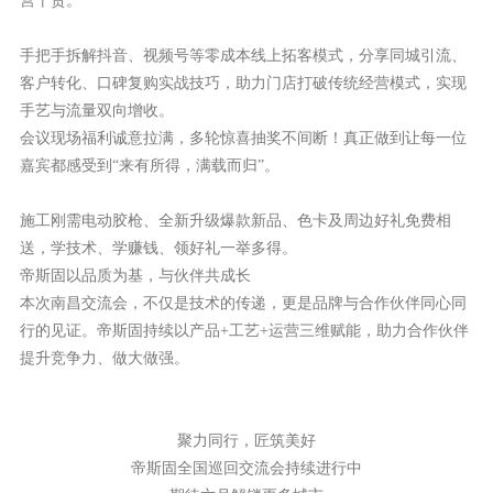
手把手拆解抖音、视频号等零成本线上拓客模式，分享
同城引流、
客户转化、口碑复购
实战技巧，助力门店打破传统经营模式，
实现
手艺与流量双向增收
。
会议现场福利诚意拉满，多轮惊喜抽奖不间断！真正做到让每一位
嘉宾都感受到
“
来有所得，满载而归
”
。
施工刚需电动胶枪、全新升级爆款新品、色卡及周边好礼免费相
送，
学技术、学赚钱、领好礼一举多得
。
帝斯固以品质为基，与伙伴共成长
本次南昌交流会，不仅是技术的传递，更是品牌与合作伙伴同心同
行的见证。帝斯固持续以
产品
+
工艺
+
运营
三维赋能，助力合作伙伴
提升竞争力、做大做强
。
聚力同行，匠筑美好
帝斯固全国巡回交流会持续进行中