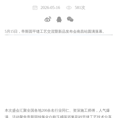
2026-05-16
581次
5
月
15
日，帝斯固平缝工艺交流暨新品发布会
南昌站
圆满落幕。
本次盛会汇聚全国各地
200
余名行业同仁、资深施工师傅，人气爆
满。活动聚焦帝斯固
纯氢化白刚玉桶装
环氧彩砂
平缝工艺技术分享