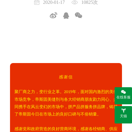
2020-01-17
10825次
感谢信
聚厂商之力，变行业之革。
9
年，面对国内激烈的美缝
201
在线客服
市场竞争，帝斯固美缝剂与各大经销商朋友勠力同心、共
同携手在风云变幻的市场中，拼产品拼服务拼品牌，铸就
了帝斯固今日在市场上的良好口碑与不俗销量。
天猫
感谢党和政府营造的良好营商环境，感谢
各经销商、供应