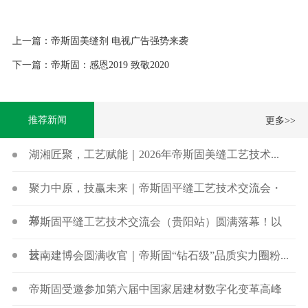
上一篇：帝斯固美缝剂 电视广告强势来袭
下一篇：帝斯固：感恩2019 致敬2020
推荐新闻
更多>>
湖湘匠聚，工艺赋能｜2026年帝斯固美缝工艺技术...
聚力中原，技赢未来｜帝斯固平缝工艺技术交流会・
郑...
帝斯固平缝工艺技术交流会（贵阳站）圆满落幕！以
技...
云南建博会圆满收官｜帝斯固“钻石级”品质实力圈粉...
帝斯固受邀参加第六届中国家居建材数字化变革高峰