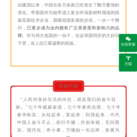
自建国以来，中国在各方各面已经发生了翻天覆地的
变化。
帝斯固作为较早进入复合环保新材料领域的国
家高新技术企业，跟随祖国发展的步伐，一步一个脚
印，
已逐步
成为业内拥有广泛美誉度和影响力的品
牌。
作为伟大祖国的一份子，在这举国同庆的大好日
子里，送上自己最诚挚的祝福。
在线客服
天猫
幸福中国
“人民对美好生活的向往，就是我们的奋斗目
标。”七十年砥砺奋进，七十年春风化雨，七十年
春华秋实，从站起来，富起来，到强起来，代代
中国人奋斗不止，前行不缀，共创幸福，无问西
东。现代化，奔小康，万悃如一矢以终，发展为