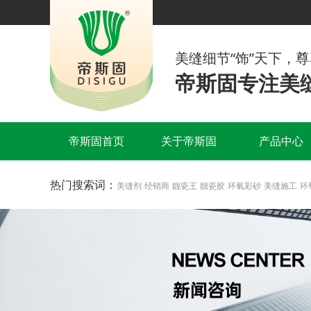
美缝细节“饰”天下，
帝斯固专注美缝
帝斯固首页
关于帝斯固
产品中心
热门搜索词：
美缝剂
经销商
靓瓷王
靓瓷胶
环氧彩砂
美缝施工
环