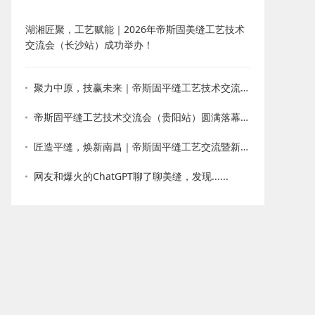
湖湘匠聚，工艺赋能｜2026年帝斯固美缝工艺技术
交流会（长沙站）成功举办！
聚力中原，技赢未来｜帝斯固平缝工艺技术交流会・郑州站圆满收官
帝斯固平缝工艺技术交流会（贵阳站）圆满落幕！以技会友，新品赋能
匠造平缝，焕新南昌｜帝斯固平缝工艺交流暨新品发布会圆满落幕
网友和爆火的ChatGPT聊了聊美缝，发现......