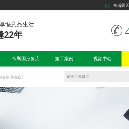
帝斯固
尊享惬意品生活
22年
帝斯固形象店
施工案例
视频中心
氧彩砂
美缝施工