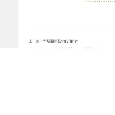
上一篇：
帝斯固新品“拍了拍你”
下一篇：
第29届佛山陶瓷博览会，感谢有你们
友情链接