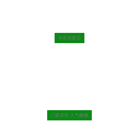
丰富的展品
门庭若市 人气爆棚