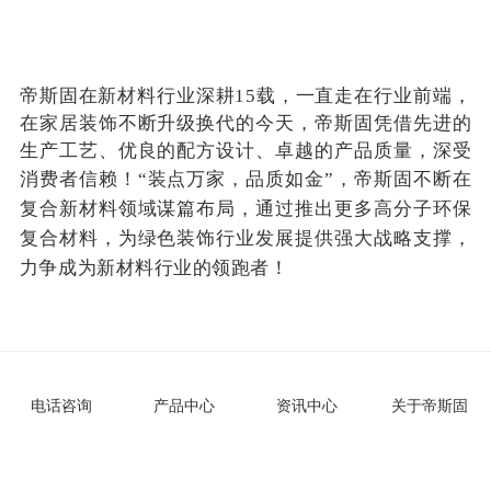
帝斯固在新材料行业深耕15载，一直走在行业前端，
在家居装饰不断升级换代的今天，帝斯固凭借先进的
生产工艺、优良的配方设计、卓越的产品质量，深受
消费者信赖！
“装点万家，品质如金”，帝斯固不断在
复合新材料领域谋篇布局，通过推出更多高分子环保
复合材料，为绿色装饰行业发展提供强大战略支撑，
力争成为新材料行业的领跑者！
2019贵阳建博会到此完美收官，帝斯固圆满完成了既
定的目标。不忘初心，砥砺前行，
帝斯固将继续致力
电话咨询
产品中心
资讯中心
关于帝斯固
于推广新材料应用，用更好的产品回馈市场，这不仅
是帝斯固的责任，更是使命！
相聚有期，期待下届再
会！