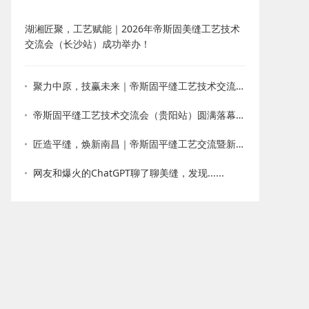
湖湘匠聚，工艺赋能｜2026年帝斯固美缝工艺技术
交流会（长沙站）成功举办！
聚力中原，技赢未来｜帝斯固平缝工艺技术交流会・郑州站圆满收官
帝斯固平缝工艺技术交流会（贵阳站）圆满落幕！以技会友，新品赋能
匠造平缝，焕新南昌｜帝斯固平缝工艺交流暨新品发布会圆满落幕
网友和爆火的ChatGPT聊了聊美缝，发现......