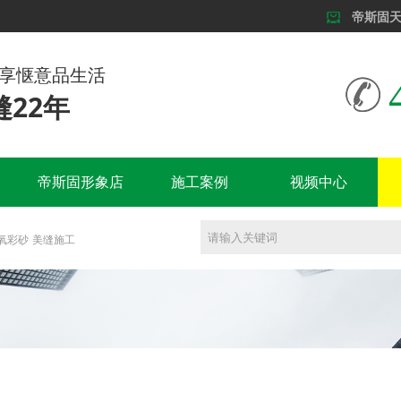
帝斯固
尊享惬意品生活
22年
帝斯固形象店
施工案例
视频中心
氧彩砂
美缝施工