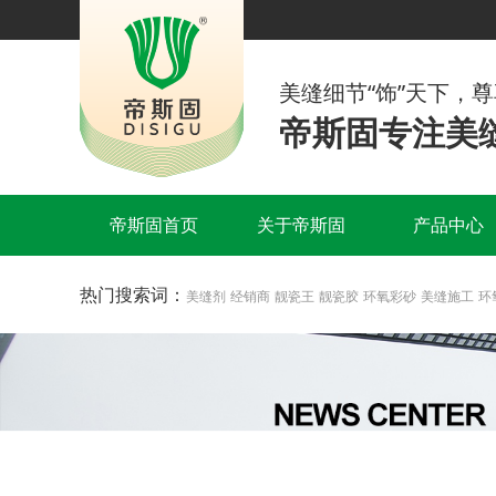
美缝细节“饰”天下，
帝斯固专注美缝
帝斯固首页
关于帝斯固
产品中心
热门搜索词：
美缝剂
经销商
靓瓷王
靓瓷胶
环氧彩砂
美缝施工
环