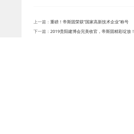
上一篇：
重磅！帝斯固荣获“国家高新技术企业”称号
下一篇：
2019贵阳建博会完美收官，帝斯固精彩绽放
友情链接
首页
关于帝斯固
产品中心
视