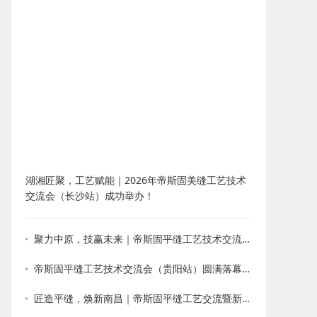
湖湘匠聚，工艺赋能｜2026年帝斯固美缝工艺技术
交流会（长沙站）成功举办！
聚力中原，技赢未来｜帝斯固平缝工艺技术交流会・郑州站圆满收官
帝斯固平缝工艺技术交流会（贵阳站）圆满落幕！以技会友，新品赋能
匠造平缝，焕新南昌｜帝斯固平缝工艺交流暨新品发布会圆满落幕