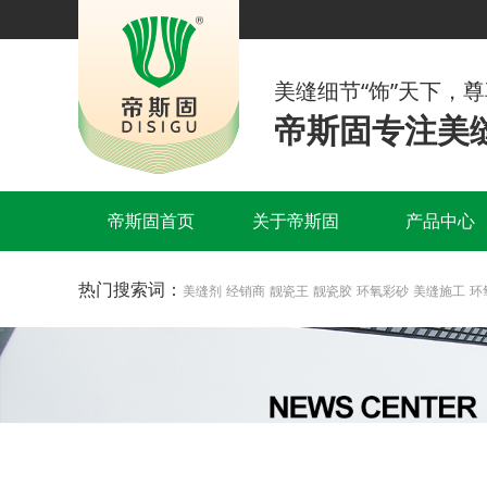
美缝细节“饰”天下，
帝斯固专注美缝
帝斯固首页
关于帝斯固
产品中心
热门搜索词：
美缝剂
经销商
靓瓷王
靓瓷胶
环氧彩砂
美缝施工
环