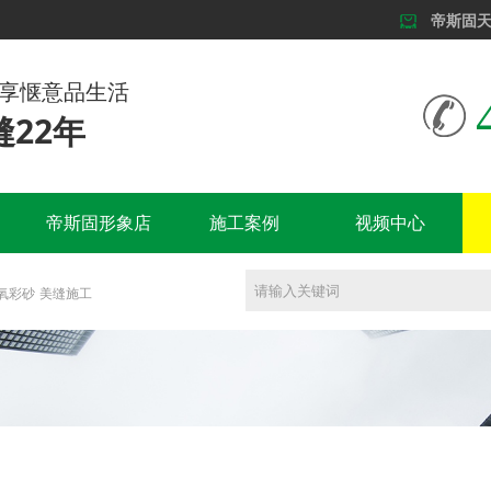
帝斯固
尊享惬意品生活
22年
帝斯固形象店
施工案例
视频中心
氧彩砂
美缝施工