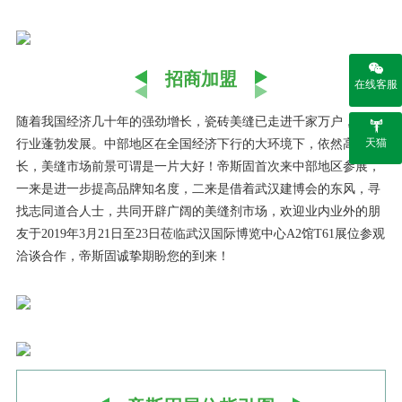
招商加盟
在线客服
随着我国经济几十年的强劲增长，瓷砖美缝已走进千家万户，美缝
天猫
行业蓬勃发展。中部地区在全国经济下行的大环境下，依然高速增
长，美缝市场前景可谓是一片大好！帝斯固首次来中部地区参展，
一来是进一步提高品牌知名度，二来是借着武汉建博会的东风，寻
找志同道合人士，共同开辟广阔的美缝剂市场，欢迎业内业外的朋
友于
2
019年3月21日至23日莅临
武汉国际博览中心A2馆T61展位
参观
洽谈合作，帝斯固诚挚期盼您的到来！