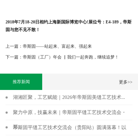
2018年7月18-20日相约上海新国际博览中心!展位号：E4-189，帝斯
固与您不见不散！
上一篇：帝斯固——站起来、富起来、强起来
下一篇：帝斯固（工厂）年会 ▏我们一起奔跑，继续追梦！
推荐新闻
更多>>
湖湘匠聚，工艺赋能｜2026年帝斯固美缝工艺技术...
聚力中原，技赢未来｜帝斯固平缝工艺技术交流会・
郑...
帝斯固平缝工艺技术交流会（贵阳站）圆满落幕！以