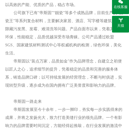
以高效的产能、优质的产品，稳占市场。
在线客服
公司旗下已有“帝斯固”“靓瓷”等多个成熟品牌，目前生产的“靓
瓷王”等系列复合材料，主要解决家居、酒店、写字楼等建筑瓷砖缝
天猫
隙藏污发黑、发霉、难清洗等问题。产品自面市以来，凭着其安全
环保，性能稳定，品质优越深受市场青睐。公司产品通过欧盟
SGS、国家建筑材料测试中心等权威机构的检测，绿色环保，美化
生活。
帝斯固以“装点万家，品质如金”作为品牌理念，自建立之初便
以匠人之心，追求细节的提升，凭着稳定的品质和完善的服务体
系，铸造品牌口碑；以可持续发展的经营理念，不断与时俱进，实
现转型升级，逐步成为在国内拥有广泛美誉度和影响力的品牌。
帝斯固一路走来
帝斯固发展至今十余年，一步一脚印，夯实每一步实践得来的
成果，并将之发扬光大，致力打造美缝行业的领先品牌。一个有影
响力的品牌需要时间沉淀，方能经得起推敲，在行业发展的激流中