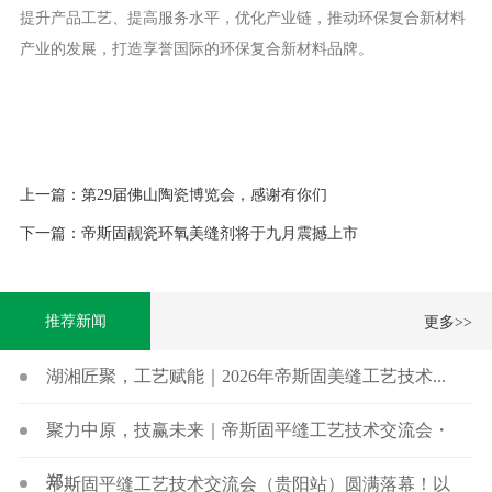
提升产品工艺、提高服务水平，优化产业链，推动环保复合新材料
产业的发展，打造享誉国际的环保复合新材料品牌。
上一篇：第29届佛山陶瓷博览会，感谢有你们
下一篇：帝斯固靓瓷环氧美缝剂将于九月震撼上市
推荐新闻
更多>>
湖湘匠聚，工艺赋能｜2026年帝斯固美缝工艺技术...
聚力中原，技赢未来｜帝斯固平缝工艺技术交流会・
郑...
帝斯固平缝工艺技术交流会（贵阳站）圆满落幕！以