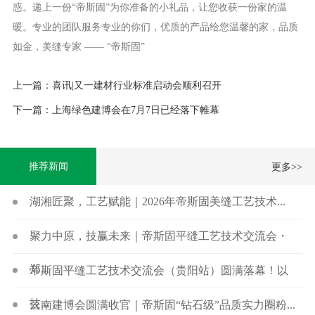
惑。递上一份“帝斯固”为你准备的小礼品，让您收获一份家的温
暖。专业的团队服务专业的你们，优质的产品给您温馨的家，品质
如金，美缝专家 —— “帝斯固”
上一篇：喜讯|又一建材行业标准启动会顺利召开
下一篇：上海绿色建博会在7月7日已经落下帷幕
推荐新闻
更多>>
湖湘匠聚，工艺赋能｜2026年帝斯固美缝工艺技术...
聚力中原，技赢未来｜帝斯固平缝工艺技术交流会・
郑...
帝斯固平缝工艺技术交流会（贵阳站）圆满落幕！以
技...
云南建博会圆满收官｜帝斯固“钻石级”品质实力圈粉...