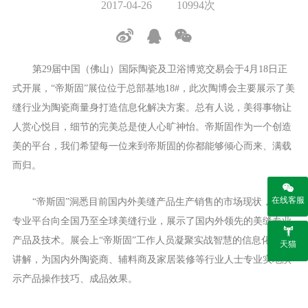
2017-04-26
10994次
第29届中国（佛山）国际陶瓷及卫浴博览交易会于4月18日正
式开展，“帝斯固”展位位于总部基地18#，此次陶博会主要展示了美
缝行业为陶瓷商量身打造信息化解决方案。总有人说，美得事物让
人赏心悦目，细节的完美总是使人心旷神怡。帝斯固作为一个创造
美的平台，我们希望每一位来到帝斯固的你都能够倾心而来、满载
而归。
在线客服
“帝斯固”洞悉目前国内外美缝产品生产销售的市场现状，借此
专业平台向全国乃至全球美缝行业，展示了国内外领先的美缝专业
产品及技术。展会上“帝斯固”工作人员凝聚实战智慧的信息化应用
天猫
讲解，为国内外陶瓷商、辅料商及家居装修等行业人士专业实地演
示产品操作技巧、成品效果。