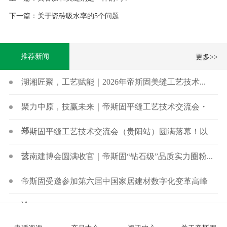
下一篇：关于瓷砖吸水率的5个问题
推荐新闻
更多>>
湖湘匠聚，工艺赋能｜2026年帝斯固美缝工艺技术...
聚力中原，技赢未来｜帝斯固平缝工艺技术交流会・
郑...
帝斯固平缝工艺技术交流会（贵阳站）圆满落幕！以
技...
云南建博会圆满收官｜帝斯固“钻石级”品质实力圈粉...
帝斯固受邀参加第六届中国家居建材数字化变革高峰
论...