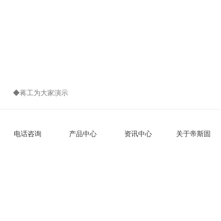
◆蒋工为大家演示
随后，参会者们拿起工具，亲自体验纯氢化白刚玉桶装彩砂的施
工便捷性与美观效果。帝斯固的技术团队全程陪伴在旁，为每一位
电话咨询
产品中心
资讯中心
关于帝斯固
参与者提供专业指导。参会者们在实践中不断摸索和进步，脸上洋
溢着收获的喜悦。
▲
体验施工
在实操过程中，
大家一致认为，纯氢化白刚玉桶装彩砂施工便
捷，配色简单，能实现一砖一色、超平缝擦洗，体验极佳，相信一
定能够在市场上满足不同客户对于美缝效果的个性化需求。