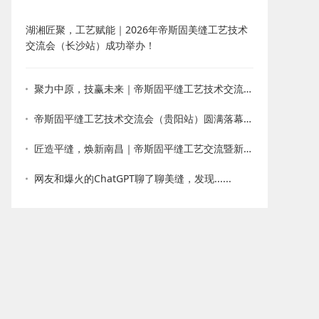
湖湘匠聚，工艺赋能｜2026年帝斯固美缝工艺技术
交流会（长沙站）成功举办！
聚力中原，技赢未来｜帝斯固平缝工艺技术交流会・郑州站圆满收官
帝斯固平缝工艺技术交流会（贵阳站）圆满落幕！以技会友，新品赋能
匠造平缝，焕新南昌｜帝斯固平缝工艺交流暨新品发布会圆满落幕
网友和爆火的ChatGPT聊了聊美缝，发现......