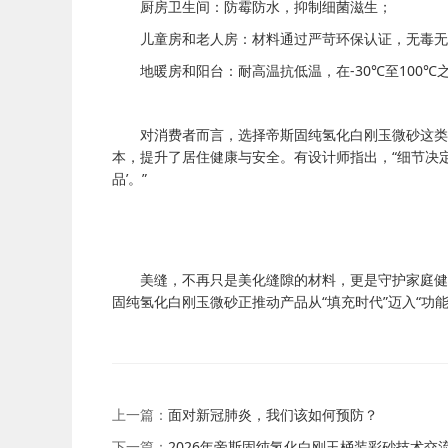
厨房卫生间：防霉防水，抑制细菌滋生；
儿童房和老人房：材料通过严苛环保认证，无毒无
地暖房和阳台：耐高温抗低温，在
-30℃
至
100℃
对消费者而言，选择帝斯固纯氢化白刚玉微砂这类
本，提升了居住健康与安全。有设计师指出，
“
细节决
品
’
。
”
美缝，不再只是美化缝隙的材料，更是守护家庭健
固纯氢化白刚玉微砂正推动产品从
“
填充时代
”
迈入
“
功
上一篇：
面对新冠肺炎，我们该如何预防？
下一篇：
2026年帝斯固纯氢化白刚玉桶装彩砂技术交