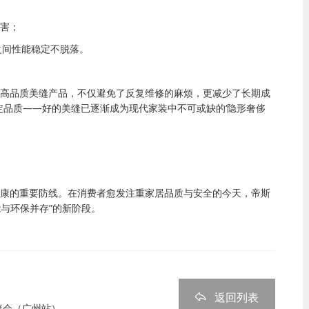
害；
之间性能稳定不脱落。
高品质美缝产品，不仅避免了反复维修的麻烦，更减少了长期成
定品质
——
好的美缝已逐渐成为现代家装中不可或缺的
‘
隐形奢侈
康的重要防线。在消费者愈发注重家居品质与安全的今天，帝斯
能与环保并存
”
的新阶段。
返回列表
流会（广州站）