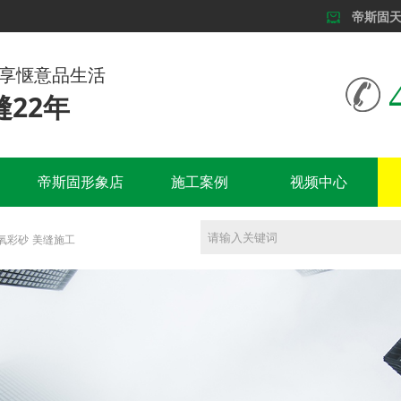
帝斯固
尊享惬意品生活
22年
帝斯固形象店
施工案例
视频中心
氧彩砂
美缝施工