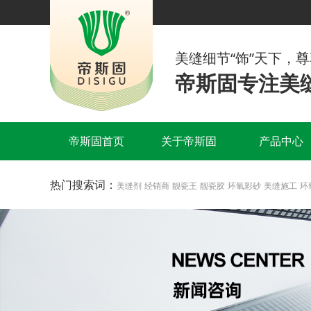
美缝细节“饰”天下，
帝斯固专注美缝
帝斯固首页
关于帝斯固
产品中心
热门搜索词：
美缝剂
经销商
靓瓷王
靓瓷胶
环氧彩砂
美缝施工
环